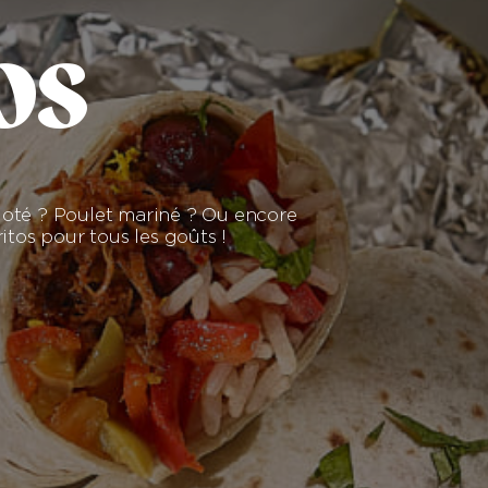
OS
oté ? Poulet mariné ? Ou encore
tos pour tous les goûts !